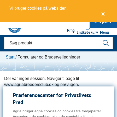
Vi bruger
cookies
på websiden.
x
Mine point
0
Ring
Indkøbskurv
Menu
Start
/
Formularer og Brugervejledninger
Der var ingen session. Naviger tilbage til
www.agriabreedersclub.dk og prøv igen.
Præferencecenter for Privatlivets
Fred
Agria bruger egne cookies og cookies fra tredjeparter.
Accepterer du cookies, giver du samtykke til at vi