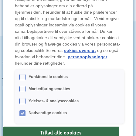
behandler oplysninger om din adfærd på
hjemmesiden, herunder til at huske dine præferencer
og til statistik- og markedsføringsformål. Vi videregive
også oplysninger indsamlet via cookies til vores
samarbejdspartnere til ovenstående formål. Du kan
altid tilbagekalde dit samtykke ved at blokere cookies i
din browser og fravælge cookies via vores persondata-
og cookiepolitik.Se vores
cokies oversigt
og se også
hvordan vi behandler dine
personoplysninger
Om Agria Breeders Shop
herunder dine rettigheder.
Agria Breeders Shop er for dig, der er en hunde- eller
Funktionelle cookies
katteopdrætter og medlem af Agria Breeders Club.
Markedføringscookies
Ydelses- & analysecookies
Købsinformation
Nødvendige cookies
Fortryd køb
Tillad alle cookies